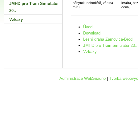
nábytek, schodiště, vše na
kvalita, b
JMHD pro Train Simulator
míru
cena,
20..
Vzkazy
Úvod
Download
Lesní dráha Žarnovica-Brod
JMHD pro Train Simulator 20..
Vzkazy
Administrace WebSnadno
|
Tvorba webovýc