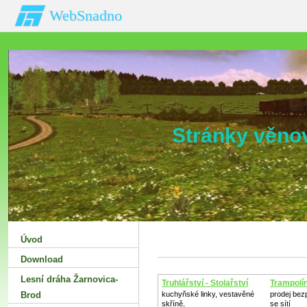
WebSnadno
Stránky věno
Úvod
Download
Lesní dráha Žarnovica-
Truhlářství - Stolařství
Trampolín
Brod
kuchyňské linky, vestavěné
prodej bez
skříně,
se sítí