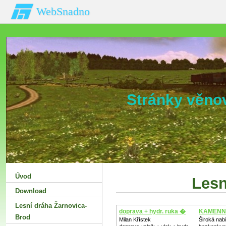
WebSnadno
Stránky věno
Úvod
Lesn
Download
Lesní dráha Žarnovica-
doprava + hydr. ruka �
KAMENN
Brod
Milan Křístek
Široká nab