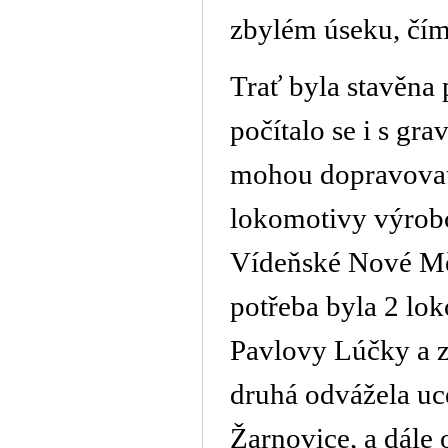
zbylém úseku, čímž
Trať byla stavěna
počítalo se i s gra
mohou dopravovat
lokomotivy výrob
Vídeňské Nové Mě
potřeba byla 2 lok
Pavlovy Lúčky a 
druhá odvážela uc
Žarnovice, a dále