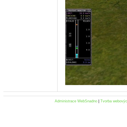
Administrace WebSnadno
|
Tvorba webovýc