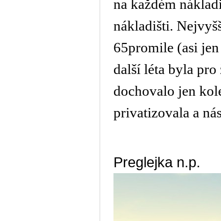
na každém nákladiš
nákladišti. Nejvyš
65promile (asi je
další léta byla pr
dochovalo jen kole
privatizovala a ná
Preglejka n.p.