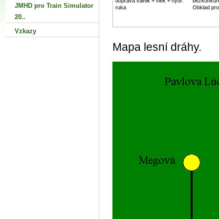
doprava valnik + vlek + hydr.
bezkonkur
JMHD pro Train Simulator
ruka
Obklad pro i
20..
Vzkazy
Mapa lesní dráhy.