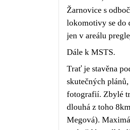
Žarnovice s odboč
lokomotivy se do 
jen v areálu pregl
Dále k MSTS.
Trať je stavěna po
skutečných plánů,
fotografií. Zbylé 
dlouhá z toho 8km
Megová). Maximáln