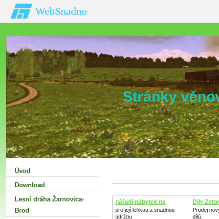
WebSnadno
Stránky věno
Úvod
Download
Lesní dráha Žarnovica-
nářadí-nábytek na
Díly Zeto
zahradu
Brod
pro její lehkou a snadnou
Prodej nov
údržbu
dílů.